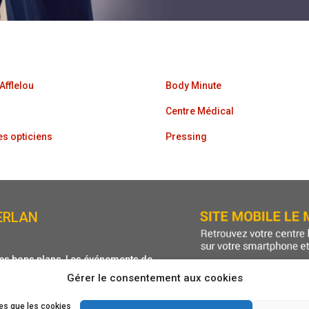
 Afflelou
Body Minute
Centre Médical
les opticiens
Pressing
ERLAN
 Les bons plans, Les événements de
Gérer le consentement aux cookies
nt !
les que les cookies